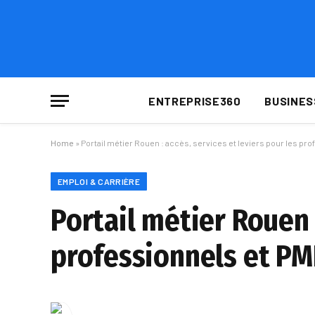
ENTREPRISE360
BUSINES
Home
»
Portail métier Rouen : accès, services et leviers pour les pr
EMPLOI & CARRIÈRE
Portail métier Rouen :
professionnels et PM