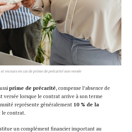
et recours en cas de prime de précarité non versée
ussi
prime de précarité
, compense l’absence de
est versée lorsque le contrat arrive à son terme
emnité représente généralement
10 % de la
le contrat.
stitue un complément financier important au