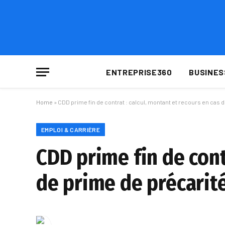
ENTREPRISE360
BUSINES
Home
»
CDD prime fin de contrat : calcul, montant et recours en cas 
EMPLOI & CARRIÈRE
CDD prime fin de cont
de prime de précarit