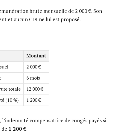
rémunération brute mensuelle de 2 000 €. Son
nt et aucun CDI ne lui est proposé.
Montant
suel
2 000 €
t
6 mois
ute totale
12 000 €
té (10 %)
1 200 €
e , l’indemnité compensatrice de congés payés si
é de
1 200 €
.