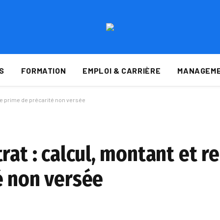
S
FORMATION
EMPLOI & CARRIÈRE
MANAGEME
de prime de précarité non versée
rat : calcul, montant et r
é non versée