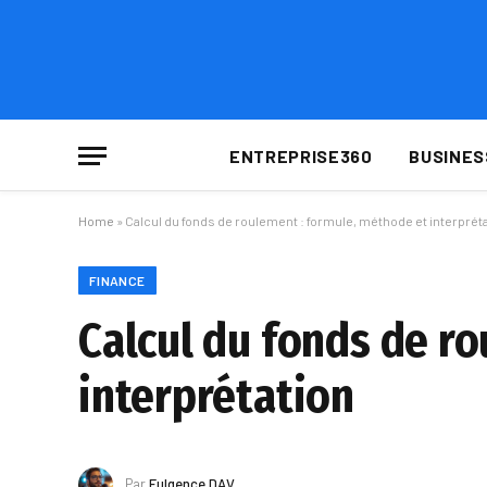
ENTREPRISE360
BUSINES
Home
»
Calcul du fonds de roulement : formule, méthode et interprét
FINANCE
Calcul du fonds de r
interprétation
Par
Fulgence DAV