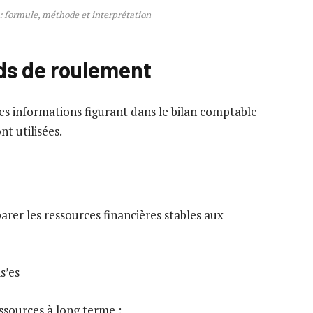
: formule, méthode et interprétation
ds de roulement
des informations figurant dans le bilan comptable
t utilisées.
rer les ressources financières stables aux
s’es
ssources à long terme :