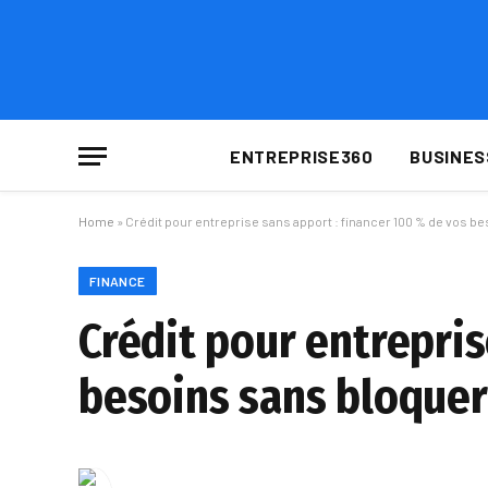
ENTREPRISE360
BUSINES
Home
»
Crédit pour entreprise sans apport : financer 100 % de vos b
FINANCE
Crédit pour entrepris
besoins sans bloquer