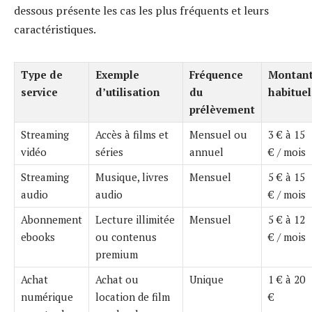
dessous présente les cas les plus fréquents et leurs
caractéristiques.
Type de
Exemple
Fréquence
Montan
service
d’utilisation
du
habituel
prélèvement
Streaming
Accès à films et
Mensuel ou
3 € à 15
vidéo
séries
annuel
€ / mois
Streaming
Musique, livres
Mensuel
5 € à 15
audio
audio
€ / mois
Abonnement
Lecture illimitée
Mensuel
5 € à 12
ebooks
ou contenus
€ / mois
premium
Achat
Achat ou
Unique
1 € à 20
numérique
location de film
€